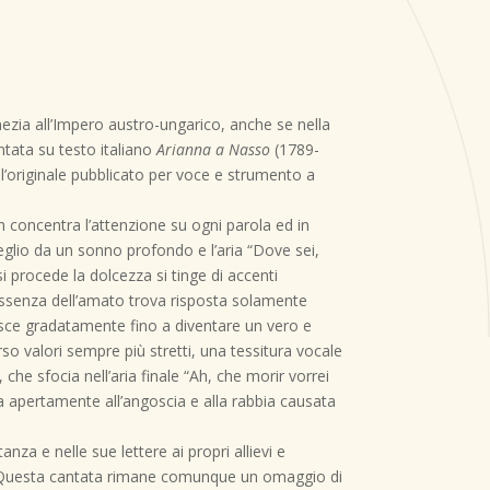
nezia all’Impero austro-ungarico, anche se nella
tata su testo italiano
Arianna a Nasso
(1789-
ell’originale pubblicato per voce e strumento a
dn concentra l’attenzione su ogni parola ed in
sveglio da un sonno profondo e l’aria “Dove sei,
procede la dolcezza si tinge di accenti
l’assenza dell’amato trova risposta solamente
resce gradatamente fino a diventare un vero e
so valori sempre più stretti, una tessitura vocale
che sfocia nell’aria finale “Ah, che morir vorrei
na apertamente all’angoscia e alla rabbia causata
a e nelle sue lettere ai propri allievi e
 Questa cantata rimane comunque un omaggio di