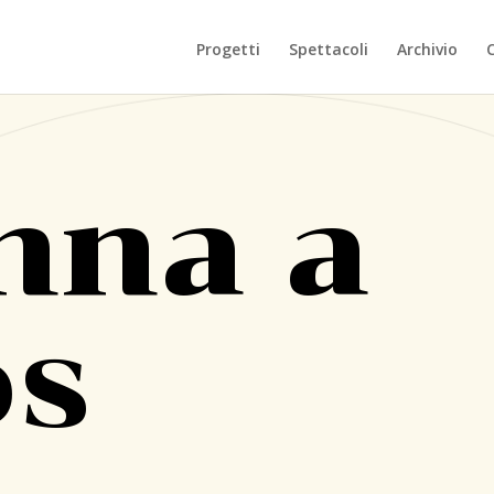
Progetti
Spettacoli
Archivio
nna a
os