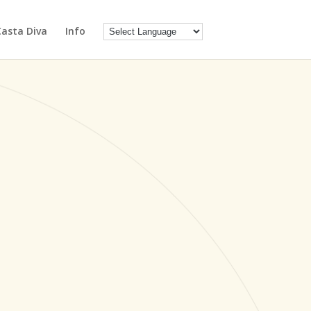
Casta Diva
Info