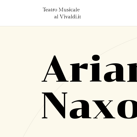
Aria
Nax