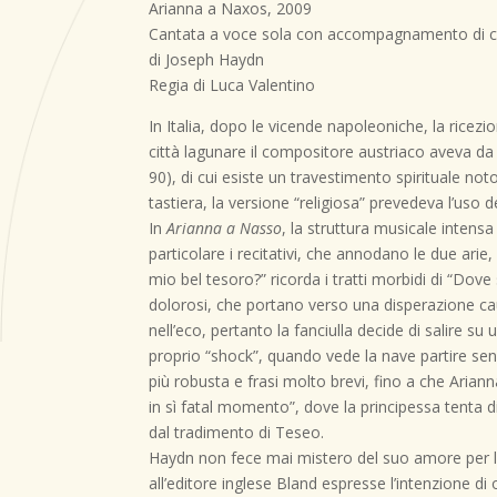
Arianna a Naxos, 2009
Cantata a voce sola con accompagnamento di cl
di Joseph Haydn
Regia di Luca Valentino
In Italia, dopo le vicende napoleoniche, la ricez
città lagunare il compositore austriaco aveva da
90), di cui esiste un travestimento spirituale no
tastiera, la versione “religiosa” prevedeva l’uso 
In
Arianna a Nasso
, la struttura musicale intens
particolare i recitativi, che annodano le due arie
mio bel tesoro?” ricorda i tratti morbidi di “Do
dolorosi, che portano verso una disperazione caus
nell’eco, pertanto la fanciulla decide di salire 
proprio “shock”, quando vede la nave partire senz
più robusta e frasi molto brevi, fino a che Ariann
in sì fatal momento”, dove la principessa tenta d
dal tradimento di Teseo.
Haydn non fece mai mistero del suo amore per la 
all’editore inglese Bland espresse l’intenzione di