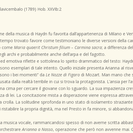
avicembalo (1789) Hob. XXVIb:2
ione della musica di Haydn fu favorita dall’appartenenza di Milano e Ve
 tempo trovato favore come testimoniano le diverse versioni della can
to come
Maria quaerit Christum filium – Carmina sacra
; a differenza d
degli archi e probabilmente anche dell’arpa e del fagotto.
a ed emotiva riflette e sottolinea lo spirito drammatico del testo: Hay
, sono esemplari di tale intento. Quello iniziale presenta Arianna al ri
ve sono i bei momenti” da
Le Nozze di Figaro
di Mozart. Man mano che si 
ata dalla realtà terribile in cui si trova la protagonista. L’ansia per 
su una cima per cercare il giovane con lo sguardo. La sua impazienza c
a di lei. La concitazione mista a disperazione viene espressa attraver
a crolla. La solitudine sprofonda in uno stato di isolamento straziante, 
i ristabilire la propria dignità, ma nel Presto in fa minore, si abbando
musica vocale, rammaricandosi spesso di non averne scritta abbastanz
 orchestrare
Arianna a Nasso
, operazione che però non avvenne mai.